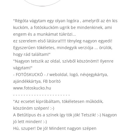
"Régóta vágytam egy olyan logóra , amelyről az én kis
kuckóm, a fotóskuckóm ugrik be mindenkinek, ami
engem és a munkámat tükrözi...
ez szerelem első látásra!!!!! tènyleg nagyon egyedi!
Egyszerűen tökéletes, mindegyik verziója ... örülök,
hogy rád találtam!"
"Nagyon tetszik az oldal, szívből köszönöm!! Ilyenre
vágytam!"
- FOTÓSKUCKÓ - / weboldal, logó, névjegykártya,
ajándékkártya, FB borító
www.fotoskucko.hu
- - - - - - - - - - - - - - - - - - - - - -
"Az ecsetet kipróbáltam, tökéletesen működik,
köszönöm szépen! :-)
A Betűtípus és a színek így tök jók! Tetszik! :-) Nagyon
jó lett minden! :-)
Hú, szuper! De jó! Mindent nagyon szépen