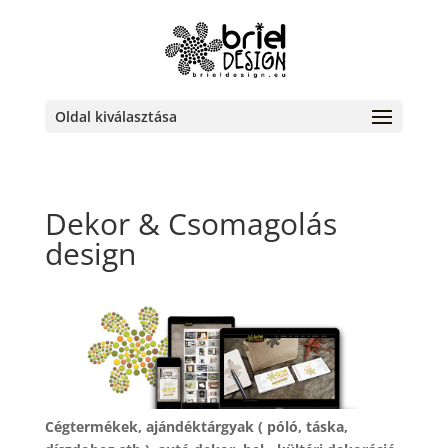
Oldal kiválasztása
Dekor & Csomagolás
design
Cégtermékek, ajándéktárgyak ( póló, táska,