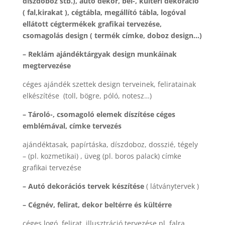
díszdoboz stb.), autó dekor, bel-, kültéri dekoráció
( fal,kirakat ), cégtábla, megállító tábla, logóval
ellátott cégtermékek grafikai tervezése,
csomagolás design ( termék címke, doboz design…)
– Reklám ajándéktárgyak design munkáinak
megtervezése
céges ajándék szettek design terveinek, feliratainak
elkészítése (toll, bögre, póló, notesz…)
– Tároló-, csomagoló elemek díszítése céges
emblémával, címke tervezés
ajándéktasak, papírtáska, díszdoboz, dosszié, tégely
– (pl. kozmetikai) , üveg (pl. boros palack) címke
grafikai tervezése
– Autó dekorációs tervek készítése
( látványtervek )
– Cégnév, felirat, dekor beltérre és kültérre
céges logó, felirat, illusztráció tervezése pl. falra,