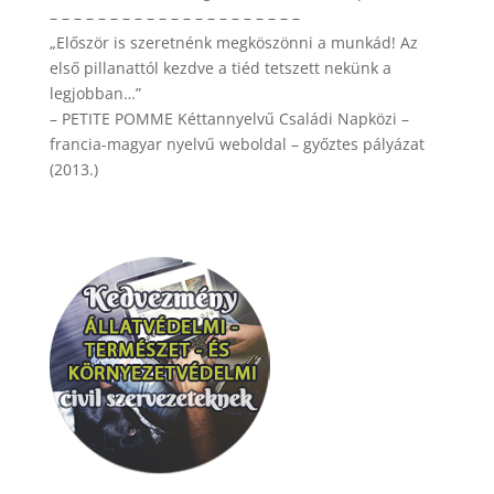
– – – – – – – – – – – – – – – – – – – – –
„Először is szeretnénk megköszönni a munkád! Az
első pillanattól kezdve a tiéd tetszett nekünk a
legjobban…”
– PETITE POMME Kéttannyelvű Családi Napközi –
francia-magyar nyelvű weboldal – győztes pályázat
(2013.)