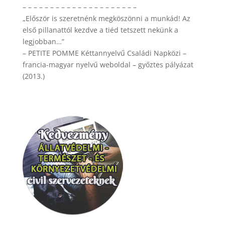
– – – – – – – – – – – – – – – – – – – – –
„Először is szeretnénk megköszönni a munkád! Az
első pillanattól kezdve a tiéd tetszett nekünk a
legjobban…”
– PETITE POMME Kéttannyelvű Családi Napközi –
francia-magyar nyelvű weboldal – győztes pályázat
(2013.)