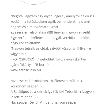
"Régóta vágytam egy olyan logóra , amelyről az én kis
kuckóm, a fotóskuckóm ugrik be mindenkinek, ami
engem és a munkámat tükrözi...
ez szerelem első látásra!!!!! tènyleg nagyon egyedi!
Egyszerűen tökéletes, mindegyik verziója ... örülök,
hogy rád találtam!"
"Nagyon tetszik az oldal, szívből köszönöm!! Ilyenre
vágytam!"
- FOTÓSKUCKÓ - / weboldal, logó, névjegykártya,
ajándékkártya, FB borító
www.fotoskucko.hu
- - - - - - - - - - - - - - - - - - - - - -
"Az ecsetet kipróbáltam, tökéletesen működik,
köszönöm szépen! :-)
A Betűtípus és a színek így tök jók! Tetszik! :-) Nagyon
jó lett minden! :-)
Hú, szuper! De jó! Mindent nagyon szépen