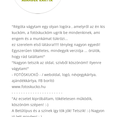
"Régóta vágytam egy olyan logóra , amelyről az én kis
kuckóm, a fotóskuckóm ugrik be mindenkinek, ami
engem és a munkámat tükrözi...
ez szerelem első látásra!!!!! tènyleg nagyon egyedi!
Egyszerűen tökéletes, mindegyik verziója ... örülök,
hogy rád találtam!"
"Nagyon tetszik az oldal, szívből köszönöm!! Ilyenre
vágytam!"
- FOTÓSKUCKÓ - / weboldal, logó, névjegykártya,
ajándékkártya, FB borító
www.fotoskucko.hu
- - - - - - - - - - - - - - - - - - - - - -
"Az ecsetet kipróbáltam, tökéletesen működik,
köszönöm szépen! :-)
A Betűtípus és a színek így tök jók! Tetszik! :-) Nagyon
jó lett minden! :-)