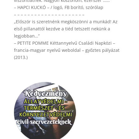
viszontlátnék. Nagyon köszönöm, ezerszer ……”
– HAPCI KUCKÓ – / logó, FB borító, szórólap
– – – – – – – – – – – – – – – – – – – – –
„Először is szeretnénk megköszönni a munkád! Az
első pillanattól kezdve a tiéd tetszett nekünk a
legjobban…”
– PETITE POMME Kéttannyelvű Családi Napközi –
francia-magyar nyelvű weboldal – győztes pályázat
(2013.)