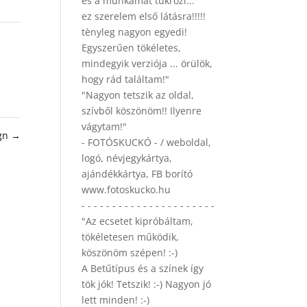
és a munkámat tükrözi...
ez szerelem első látásra!!!!!
tènyleg nagyon egyedi!
Egyszerűen tökéletes,
mindegyik verziója ... örülök,
hogy rád találtam!"
"Nagyon tetszik az oldal,
szívből köszönöm!! Ilyenre
vágytam!"
ign
→
- FOTÓSKUCKÓ - / weboldal,
logó, névjegykártya,
ajándékkártya, FB borító
www.fotoskucko.hu
- - - - - - - - - - - - - - - - - - - - - -
"Az ecsetet kipróbáltam,
tökéletesen működik,
köszönöm szépen! :-)
A Betűtípus és a színek így
tök jók! Tetszik! :-) Nagyon jó
lett minden! :-)