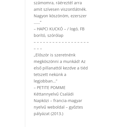
számomra, ráéreztél arra
amit szívesen viszontlátnék.
Nagyon köszönöm, ezerszer
……”
– HAPCI KUCKÓ – / logó, FB
borító, szórólap
– – – – – – – – – – – – – – – – – –
– – –
„Először is szeretnénk
megköszönni a munkád! Az
első pillanattól kezdve a tiéd
tetszett nekünk a
legjobban…”
– PETITE POMME
Kéttannyelvű Családi
Napközi – francia-magyar
nyelvű weboldal – győztes
pályázat (2013.)