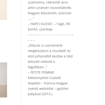
számomra, ráéreztél arra
amit szívesen viszontlátnék.
Nagyon köszönöm, ezerszer
……”
– HAPCI KUCKÓ – / logó, FB
borító, szórólap
– – – – – – – – – – – – – – – – – –
– – –
„Először is szeretnénk
megköszönni a munkád! Az
első pillanattól kezdve a tiéd
tetszett nekünk a
legjobban…”
– PETITE POMME
Kéttannyelvű Családi
Napközi – francia-magyar
nyelvű weboldal – győztes
pályázat (2013.)